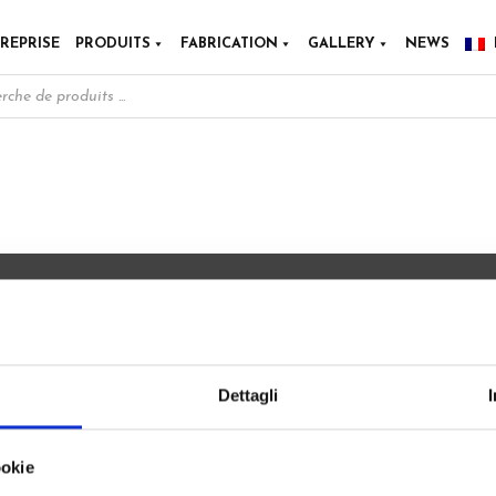
REPRISE
PRODUITS
FABRICATION
GALLERY
NEWS
Dettagli
Copyright © Tutti i diritti riservati
Modimex Accessori srl Unipersonale P.IVA 04040230486
ookie