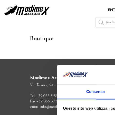
ENT
Recherche
de
produits
Boutique
Modimex Accessori Srl
Via Tevere, 24 - 50019 Osmannoro Firenze - Italy
Consenso
Tel. +39 055 315222 -374480
Fax +39 055 300239
email: info@modimex.it
Questo sito web utilizza i c