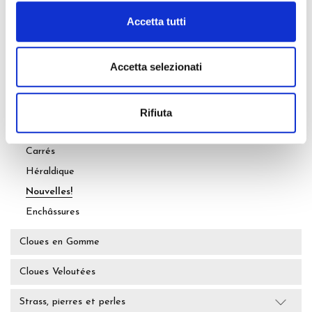
Ronds
Accetta tutti
Rectangulaire
Ovales
Accetta selezionati
Autres formes
Ringlet
Triangulaires
Rifiuta
Diamant
Carrés
Héraldique
Nouvelles!
Enchâssures
Cloues en Gomme
Cloues Veloutées
Strass, pierres et perles