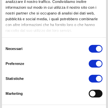
analizzare il nostro traffico. Condividiamo inoltre
informazioni sul modo in cui utilizza il nostro sito con i
nostri partner che si occupano di analisi dei dati web,
pubblicità e social media, i quali potrebbero combinarle
con altre informazioni che ha fornito loro o che hanno
raccolto dal suo utilizzo dei loro servizi.
NOUVELLES!
NOUVELLES!
Selezione
Clous ronds en tronc de
Griffes losange en relief
Necessari
del
cône surélevé art. COT1
avec losange concave
consenso
plus petit art. 5511
Découvrez
Preferenze
Découvrez
Statistiche
Produits
Marketing
Cloues