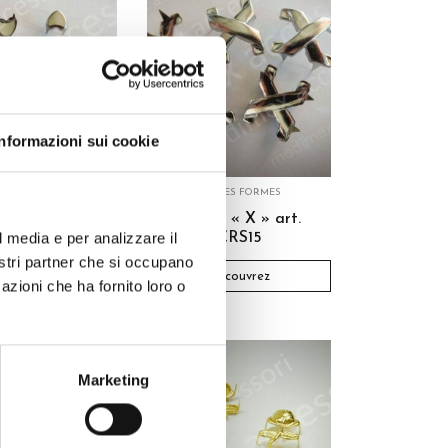
Informazioni sui cookie
TRES FORMES
AUTRES FORMES
plates cur art.
Griffes « X » art.
l media e per analizzare il
HRT06
CRS15
nostri partner che si occupano
Découvrez
Découvrez
azioni che ha fornito loro o
Marketing