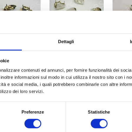
Dettagli
AUTRES FORMES
AUTRES FORMES
AU
ookie
fes plates cur art.
Griffes cur en relief
Griffes 
nalizzare contenuti ed annunci, per fornire funzionalità dei socia
520
art. 3865
inoltre informazioni sul modo in cui utilizza il nostro sito con i 
Découvrez
Découvrez
icità e social media, i quali potrebbero combinarle con altre inform
lizzo dei loro servizi.
Preferenze
Statistiche