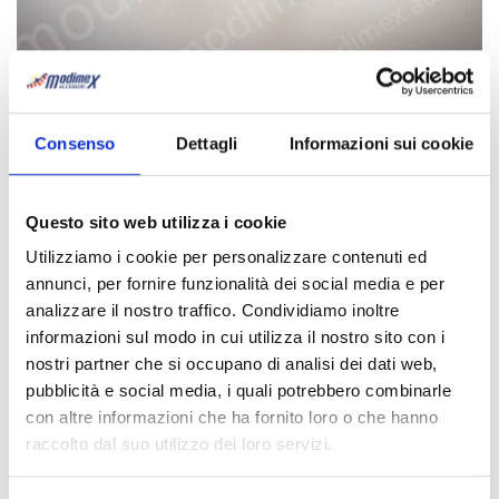
Borchie fiore art. FLW
Consenso
Dettagli
Informazioni sui cookie
Categorie:
Borchie
,
Borchie - Novità!
,
Borchie in altre forme
Questo sito web utilizza i cookie
Descrizione
Download
Utilizziamo i cookie per personalizzare contenuti ed
annunci, per fornire funzionalità dei social media e per
Descrizione
analizzare il nostro traffico. Condividiamo inoltre
informazioni sul modo in cui utilizza il nostro sito con i
nostri partner che si occupano di analisi dei dati web,
FLW05:
FLW08:
 8.3x9 mm
pubblicità e social media, i quali potrebbero combinarle
con altre informazioni che ha fornito loro o che hanno
raccolto dal suo utilizzo dei loro servizi.
Vedi anche