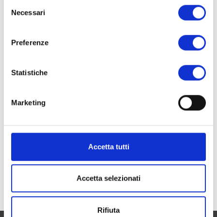
Selezione
Necessari
del
consenso
Preferenze
Statistiche
Marketing
BORCHIE IN ALTRE FORME
BORCHIE IN ALTRE FORME
Borchie a goccia piatte
Borchie chevron lisce
Accetta tutti
art. 228 flat
art. 210
Scopri
Scopri
Accetta selezionati
Rifiuta