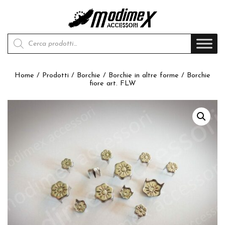
Products search
Home
/
Prodotti
/
Borchie
/
Borchie in altre forme
/ Borchie
fiore art. FLW