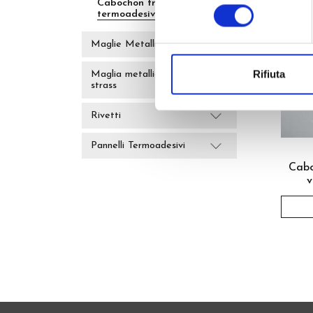
Cabochon trasparenti
consenso
termoadesivi
Maglie Metalliche
Rifiuta
Maglia metallica con
strass
Rivetti
Pannelli Termoadesivi
Cabo
v