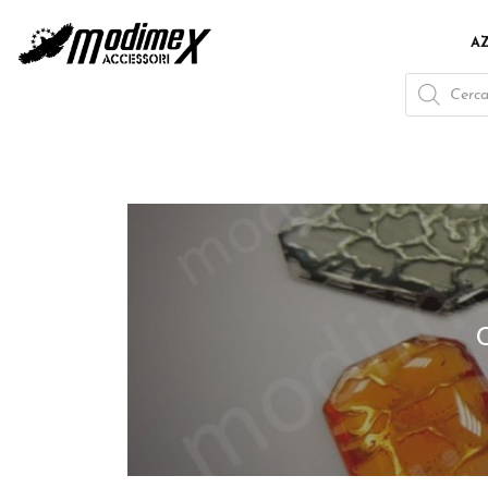
A
Products
search