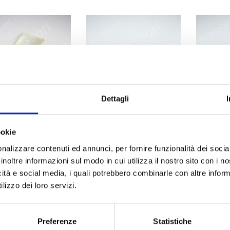
Dettagli
ookie
TERMOADESIVI
TERMOADESIVI
T
nalizzare contenuti ed annunci, per fornire funzionalità dei socia
chon Trasparenti
Cabochon trasparenti
Caboch
inoltre informazioni sul modo in cui utilizza il nostro sito con i 
disegno leopardo
dis
icità e social media, i quali potrebbero combinarle con altre inform
Scopri
Scopri
lizzo dei loro servizi.
Preferenze
Statistiche