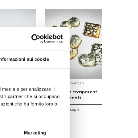
Informazioni sui cookie
ERMOADESIVI
TERMOADESIVI
l media e per analizzare il
on trasparenti
Cabochon trasparenti
nostri partner che si occupano
egno pizzo
venati
azioni che ha fornito loro o
Scopri
Scopri
Marketing