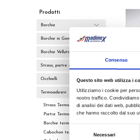
Prodotti
Borchie
Borchie in Gomma
Borchie Vellutate
Consenso
Strass, pietre e perle
Occhielli
Questo sito web utilizza i c
Utilizziamo i cookie per perso
Termoadesivi
Cabo
nostro traffico. Condividiamo 
di analisi dei dati web, pubbl
Strass Termoadesivi
che hanno raccolto dal suo uti
Pietre Termoadesive
Borchie termoadesive
Selezione
Cabochon termoadesivi
Necessari
del