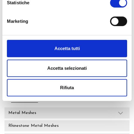
Rubber Studs
Statistiche
Velvet Studs
Marketing
Stones, Rhinestones and Pearls
Metal Eyelets
Accetta tutti
Hotfix
Hotfix Rhinestones
Accetta selezionati
Hotfix Studs and Mirrors
Hotfix transparent cabochon
Rifiuta
Hotfix cabochon
Hotfix Stones
Metal Meshes
Rhinestone Metal Meshes