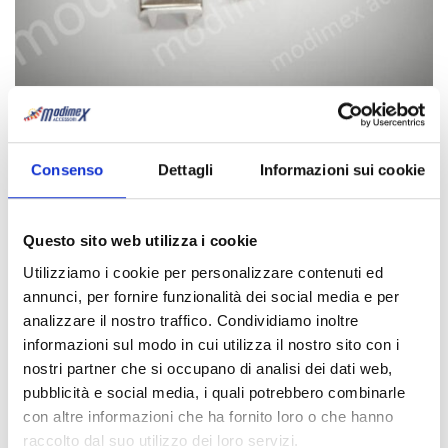
Flache Vierkantnieten Art. Flat Square
Kategorien:
Ziernägel
,
Quadratische Ziernägel
Consenso
Dettagli
Informazioni sui cookie
Beschreibung
Download
Questo sito web utilizza i cookie
Beschreibung
Utilizziamo i cookie per personalizzare contenuti ed
annunci, per fornire funzionalità dei social media e per
Flache Vierkantnieten Art. Flat Square
analizzare il nostro traffico. Condividiamo inoltre
Art. 16FLAT SQUARE
3 x 3mm
informazioni sul modo in cui utilizza il nostro sito con i
Art. 20FLAT SQUARE
4 x 4mm
Art. 40FLAT SQUARE
6,5×6,5mm
nostri partner che si occupano di analisi dei dati web,
Art. 8x8FLAT SQUARE
8 x 8mm
pubblicità e social media, i quali potrebbero combinarle
Art. 10x10FLAT SQUARE
10x10mm
Art. 12x12FLAT SQUARE
12x12mm
con altre informazioni che ha fornito loro o che hanno
raccolto dal suo utilizzo dei loro servizi.