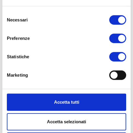
Siehe auch
Selezione
Necessari
del
consenso
Preferenze
Statistiche
Marketing
RECHTECKIGE NAGELKÖPFE
RECHTECKIGE NAGELKÖPFE
Accetta tutti
Borchie rettangolari a
Borchie rettangolari
rilievo 2 griffe art. 860-
piatte art. 1066
2P
Accetta selezionati
Mehr erfahren
Mehr erfahren